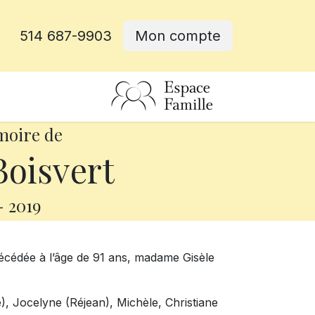
514 687-9903
Mon compte
rative
moire de
Boisvert
-
2019
décédée à l’âge de 91 ans, madame Gisèle
e), Jocelyne (Réjean), Michèle, Christiane