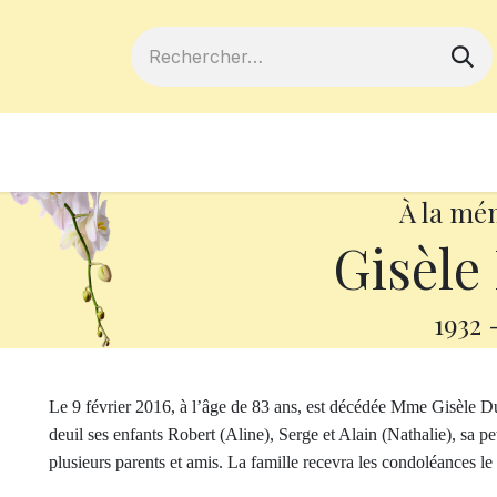
ferts
Devenir membre
Votre coopé
À la mé
Gisèle
1932
Le 9 février 2016, à l’âge de 83 ans, est décédée Mme Gisèle Du
deuil ses enfants Robert (Aline), Serge et Alain (Nathalie), sa pet
plusieurs parents et amis. La famille recevra les condoléances le