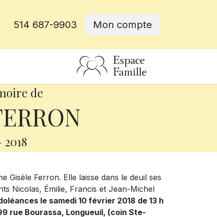
514 687-9903
Mon compte
rative
moire de
 FERRON
-
2018
 Gisèle Ferron. Elle laisse dans le deuil ses
nts Nicolas, Émilie, Francis et Jean-Michel
doléances le samedi 10 février 2018 de 13 h
99 rue Bourassa, Longueuil, (coin Ste-