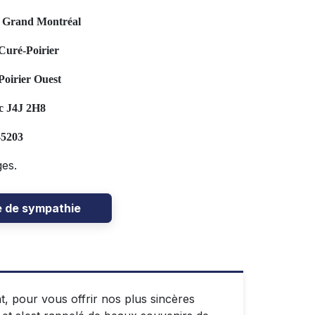
u Grand Montréal
Curé-Poirier
oirier Ouest
c J4J 2H8
-5203
ges.
e de sympathie
t, pour vous offrir nos plus sincères