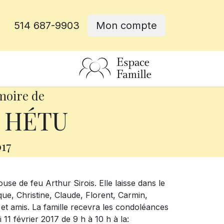
514 687-9903
Mon compte
rative
moire de
e HÉTU
17
se de feu Arthur Sirois. Elle laisse dans le
e, Christine, Claude, Florent, Carmin,
 et amis. La famille recevra les condoléances
 11 février 2017 de 9 h à 10 h à la: