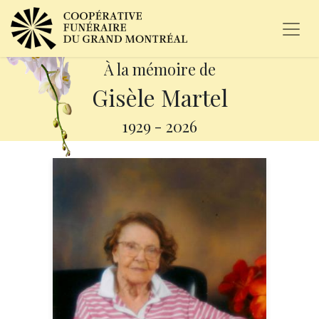
À la mémoire de
Gisèle Martel
1929
-
2026