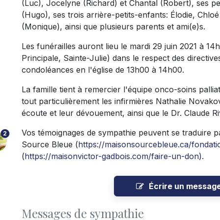
(Luc), Jocelyne (Richard) et Chantal (Robert), ses p
(Hugo), ses trois arrière-petits-enfants: Élodie, Chlo
(Monique), ainsi que plusieurs parents et ami(e)s.
Les funérailles auront lieu le mardi 29 juin 2021 à 14h
Principale, Sainte-Julie) dans le respect des directiv
condoléances en l'église de 13h00 à 14h00.
La famille tient à remercier l'équipe onco-soins pall
tout particulièrement les infirmières Nathalie Novakov
écoute et leur dévouement, ainsi que le Dr. Claude Ri
Vos témoignages de sympathie peuvent se traduire pa
2
Source Bleue (
https://maisonsourcebleue.ca/fondati
(
https://maisonvictor-gadbois.com/faire-un-don)
.
Écrire un messag
Messages de sympathie