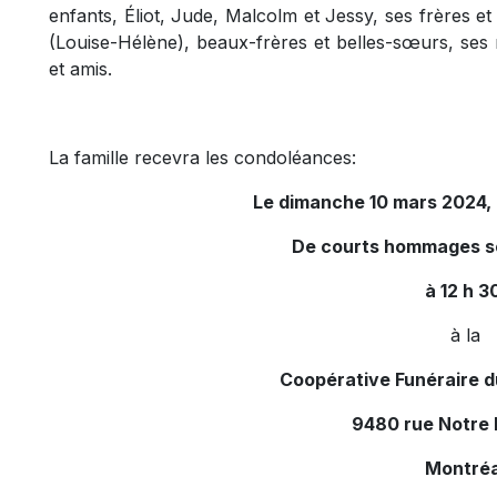
enfants, Éliot, Jude, Malcolm et Jessy, ses frères 
(Louise-Hélène), beaux-frères et belles-sœurs, ses 
et amis.
La famille recevra les condoléances:
Le dimanche 10 mars 2024, d
De courts hommages s
à 12 h 3
à la
Coopérative Funéraire 
9480 rue Notre
Montréa