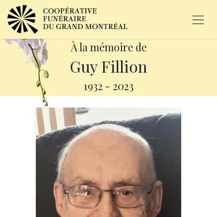
À la mémoire de
Guy Fillion
1932
-
2023