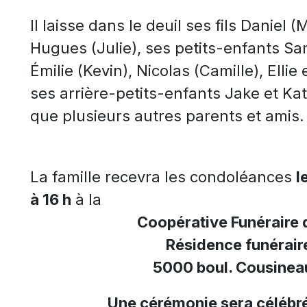
Il laisse dans le deuil ses fils Daniel (
Hugues (Julie), ses petits-enfants S
Émilie (Kevin), Nicolas (Camille), Ellie
ses arrière-petits-enfants Jake et Kat
que plusieurs autres parents et amis.
La famille recevra les condoléances
l
à 16 h
à la
Coopérative Funéraire 
Résidence funérair
5000 boul. Cousineau
Une cérémonie sera célébré