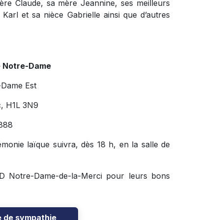
ère Claude, sa mère Jeannine, ses meilleurs
arl et sa nièce Gabrielle ainsi que d’autres
e Notre-Dame
-Dame Est
c, H1L 3N9
888
onie laïque suivra, dès 18 h, en la salle de
SLD Notre-Dame-de-la-Merci pour leurs bons
e de sympathie