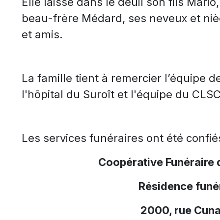
Elle laisse dans le deuil son fils Mari
beau-frère Médard, ses neveux et nièc
et amis.
La famille tient à remercier l’équipe 
l'hôpital du Suroî
t et l'équipe du CLSC
Les services funéraires ont été confié
Coopérative Funéraire 
Résidence funér
2000, rue Cuna