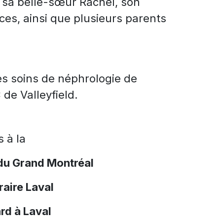
o, sa belle-sœur Rachel, son
es, ainsi que plusieurs parents
des soins de néph
rologie de
 de Valleyfield
.
s à la
du Grand Montréal
aire Laval
rd à Laval