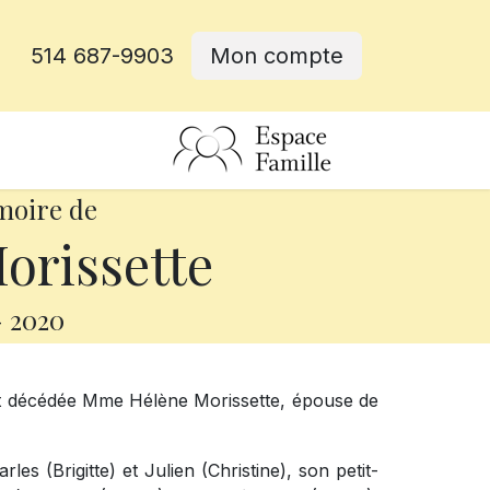
514 687-9903
Mon compte
rative
moire de
orissette
-
2020
est décédée Mme Hélène Morissette, épouse de
les (Brigitte) et Julien (Christine), son petit-