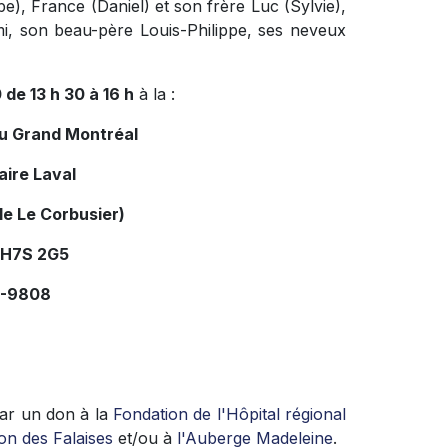
ppe), France (Daniel) et son frère Luc (Sylvie),
i, son beau-père Louis-Philippe, ses neveux
 de 13 h 30 à 16 h
à la :
du Grand Montréal
aire Laval
le Le Corbusier)
 H7S 2G5
34-9808
ar un don à la
Fondation de l'Hôpital régional
on des Falaises
et/ou à
l'Auberge Madeleine
.