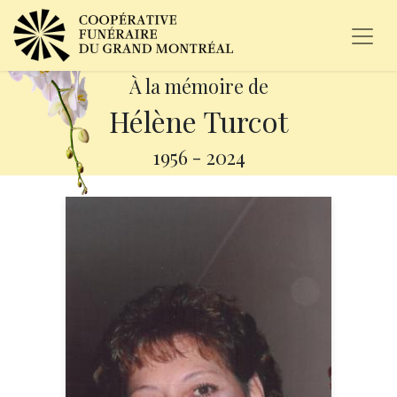
À la mémoire de
Hélène Turcot
1956
-
2024