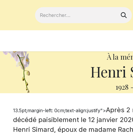
ferts
Devenir membre
Votre coopé
À la mé
Henri 
1928
Après 2 
13.5pt;margin-left: 0cm;text-align:justify">
décédé paisiblement le 12 janvier 2020
Henri Simard, époux de madame Rache