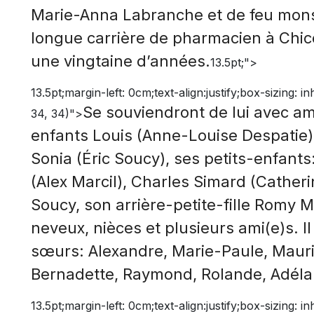
Marie-Anna Labranche et de feu mons
longue carrière de pharmacien à Chico
une vingtaine d’années.
13.5pt;">
13.5pt;margin-left: 0cm;text-align:justify;box-sizing: i
Se souviendront de lui avec am
34, 34)">
enfants Louis (Anne-Louise Despatie)
Sonia (Éric Soucy), ses petits-enfant
(Alex Marcil), Charles Simard (Catherin
Soucy, son arrière-petite-fille Romy 
neveux, nièces et plusieurs ami(e)s. Il 
sœurs: Alexandre, Marie-Paule, Mauric
Bernadette, Raymond, Rolande, Adéla
13.5pt;margin-left: 0cm;text-align:justify;box-sizing: i