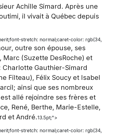
ieur Achille Simard. Après une
utimi, il vivait à Québec depuis
nherit;font-stretch: normal;caret-color: rgb(34,
our, outre son épouse, ses
, Marc (Suzette DesRoche) et
s: Charlotte Gauthier-Simard
e Filteau), Félix Soucy et Isabel
Marcil; ainsi que ses nombreux
est allé rejoindre ses frères et
e, René, Berthe, Marie-Estelle,
rd et André.
13.5pt;">
nherit;font-stretch: normal;caret-color: rgb(34,