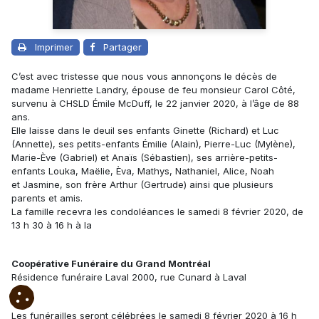
Imprimer
Partager
C’est avec tristesse que nous vous annonçons le décès de
madame Henriette Landry, épouse de feu monsieur Carol Côté,
survenu à CHSLD Émile McDuff, le 22 janvier 2020, à l’âge de 88
ans.
Elle laisse dans le deuil ses enfants Ginette (Richard) et Luc
(Annette), ses petits-enfants Émilie (Alain), Pierre-Luc (Mylène),
Marie-Ève (Gabriel) et Anaïs (Sébastien), ses arrière-petits-
enfants Louka, Maëlie, Èva, Mathys, Nathaniel, Alice, Noah
et Jasmine, son frère Arthur (Gertrude) ainsi que plusieurs
parents et amis.
La famille recevra les condoléances le samedi 8 février 2020, de
13 h 30 à 16 h à la
Coopérative Funéraire du Grand Montréal
Résidence funéraire Laval 2000, rue Cunard à Laval
Les funérailles seront célébrées le samedi 8 février 2020 à 16 h