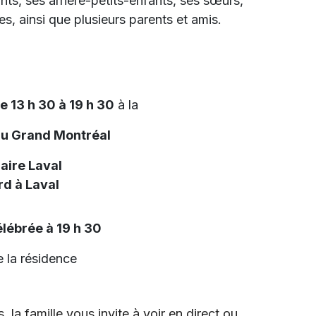
nts, ses arrière-petits-enfants, ses sœurs,
s, ainsi que plusieurs parents et amis.
de 13 h 30 à 19 h 30
à la
du Grand Montréal
aire Laval
d à Laval
lébrée à 19 h 30
 la résidence
 la famille vous invite à voir en direct ou