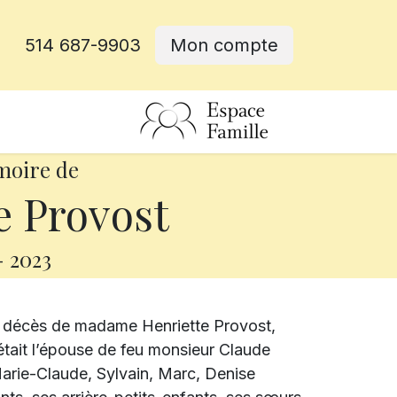
514 687-9903
Mon compte
rative
moire de
e Provost
-
2023
e décès de madame Henriette Provost,
e était l’épouse de feu monsieur Claude
arie-Claude, Sylvain, Marc, Denise