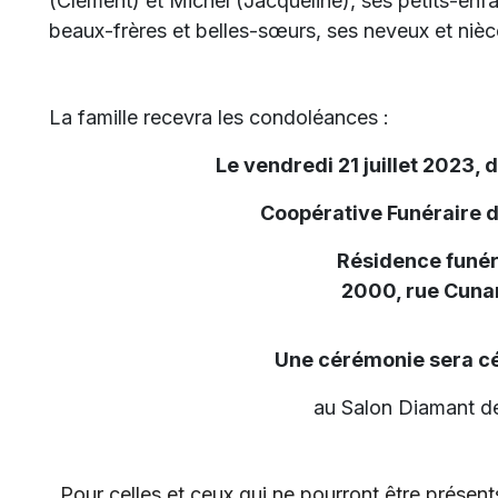
(Clément) et Michel (Jacqueline),
ses petits-enfa
beaux-frères et belles-sœurs, ses neveux et nièce
La famille recevra les condoléances :
Le vendredi 21 juillet 2023, 
Coopérative Funéraire 
Résidence funér
2000, rue Cunar
Une cérémonie sera cé
au Salon Diamant de
Pour celles et ceux qui ne pourront être présents,