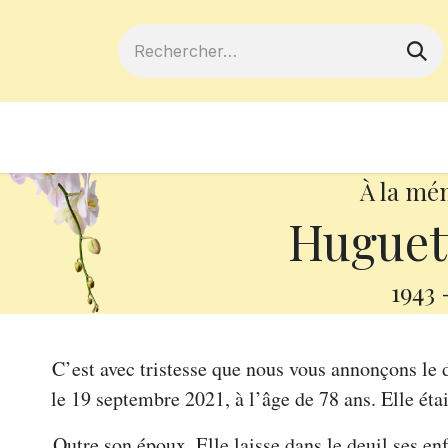
ferts
Devenir membre
Votre coopé
À la mé
Huguett
1943
C’est avec tristesse que nous vous annonçons l
le 19 septembre 2021, à l’âge de 78 ans. Elle ét
Outre son époux, Elle laisse dans le deuil ses enfa