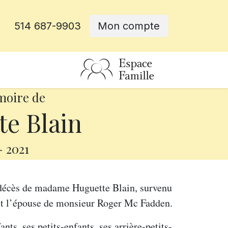
514 687-9903
Mon compte
rative
moire de
e Blain
-
2021
e décès de madame Huguette Blain, survenu
ait l’épouse de monsieur Roger Mc Fadden.
nts, ses petits-enfants, ses arrière-petits-