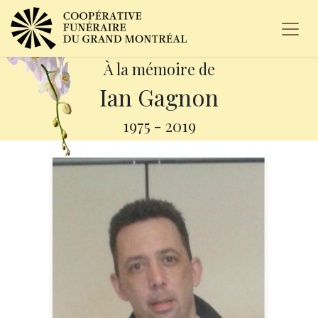
À la mémoire de
Ian Gagnon
1975
-
2019