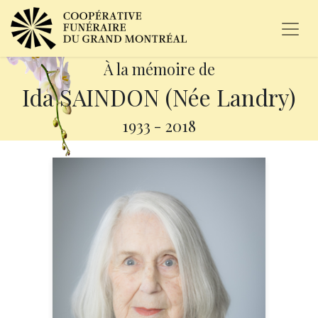
À la mémoire de
Ida SAINDON (Née Landry)
1933
-
2018