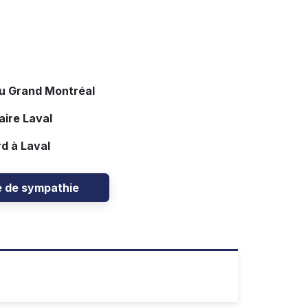
du Grand Montréal
aire Laval
d à Laval
e de sympathie