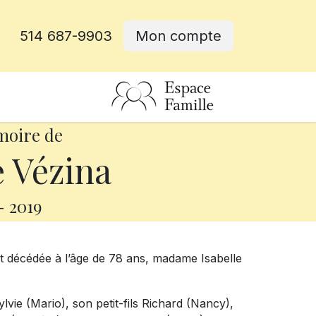
514 687-9903
Mon compte
rative
moire de
e Vézina
-
2019
st décédée à l’âge de 78 ans, madame Isabelle
ylvie (Mario), son petit-fils Richard (Nancy),