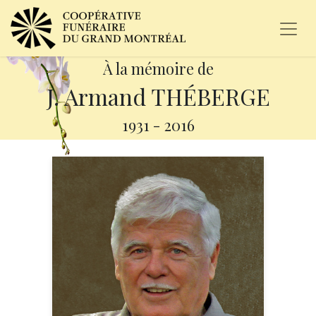
À la mémoire de
J. Armand THÉBERGE
1931
-
2016