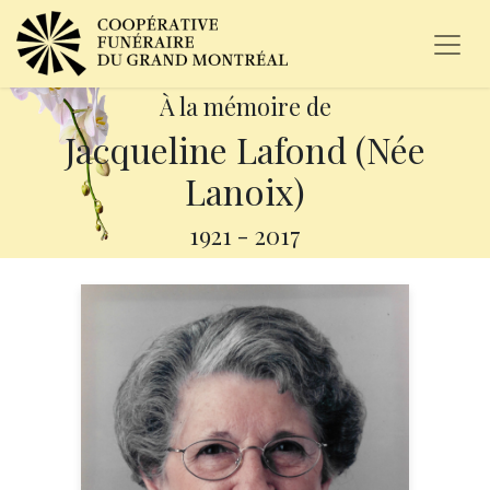
À la mémoire de
Jacqueline Lafond (Née
Lanoix)
1921
-
2017