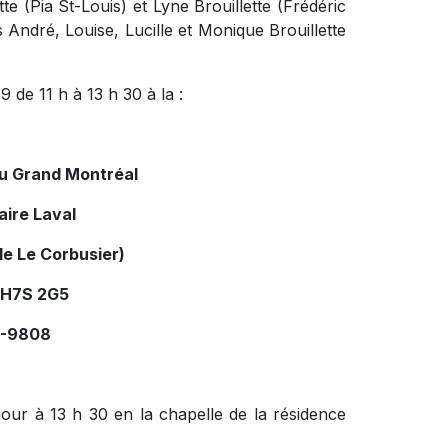
tte (Pia St-Louis) et Lyne Brouillette (Frédéric
s André, Louise, Lucille et Monique Brouillette
.
 de 11 h à 13 h 30 à la :
du Grand Montréal
aire Laval
le Le Corbusier)
 H7S 2G5
34-9808
ur à 13 h 30 en la chapelle de la résidence