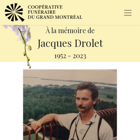
À la mémoire de
Jacques Drolet
1952
-
2023