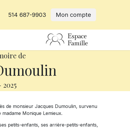
514 687-9903
Mon compte
rative
moire de
Dumoulin
-
2025
écès de monsieur Jacques Dumoulin, survenu
ux de madame Monique Lemieux.
ses petits-enfants, ses arrière-petits-enfants,