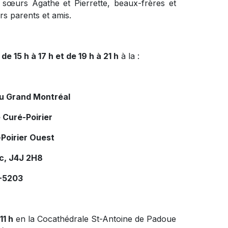
es sœurs Agathe et Pierrette, beaux-frères et
urs parents et amis.
 de 15 h à 17 h et de 19 h à 21 h
à la :
du Grand Montréal
 Curé-Poirier
Poirier Ouest
c, J4J 2H8
7-5203
11 h
en la Cocathédrale St-Antoine de Padoue