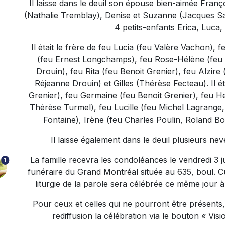
Il laisse dans le deuil son épouse bien-aimée Franç
(Nathalie Tremblay), Denise et Suzanne (Jacques Sam
4 petits-enfants Erica, Luca
Il était le frère de feu Lucia (feu Valère Vachon),
(feu Ernest Longchamps), feu Rose-Hélène (feu 
Drouin), feu Rita (feu Benoit Grenier), feu Alzir
Réjeanne Drouin) et Gilles (Thérèse Fecteau). Il ét
Grenier), feu Germaine (feu Benoit Grenier), feu He
Thérèse Turmel), feu Lucille (feu Michel Lagrange
Fontaine), Irène (feu Charles Poulin, Roland Bol
Il laisse également dans le deuil plusieurs ne
La famille recevra les condoléances le vendredi 3 
1
funéraire du Grand Montréal située au 635, boul. 
liturgie de la parole sera célébrée ce même jour à
Pour ceux et celles qui ne pourront être présents, 
rediffusion la célébration via le bouton « Vis