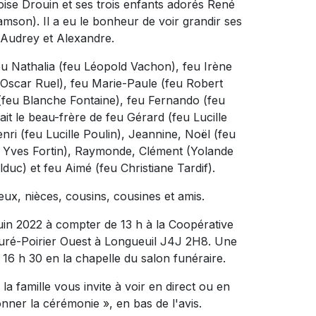
oise Drouin et ses trois enfants adorés René
son). Il a eu le bonheur de voir grandir ses
, Audrey et Alexandre.
 feu Nathalia (feu Léopold Vachon), feu Irène
Oscar Ruel), feu Marie-Paule (feu Robert
e (feu Blanche Fontaine), feu Fernando (feu
ait le beau-frère de feu Gérard (feu Lucille
nri (feu Lucille Poulin), Jeannine, Noël (feu
, Yves Fortin), Raymonde, Clément (Yolande
duc) et feu Aimé (feu Christiane Tardif).
veux, nièces, cousins, cousines et amis.
juin 2022 à compter de 13 h à la Coopérative
Curé-Poirier Ouest à Longueuil J4J 2H8. Une
 16 h 30 en la chapelle du salon funéraire.
la famille vous invite à voir en direct ou en
ionner la cérémonie », en bas de l'avis.