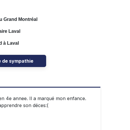
u Grand Montréal
ire Laval
d à Laval
e de sympathie
 en 4e annee. Il a marqué mon enfance.
'apprendre son déces:(