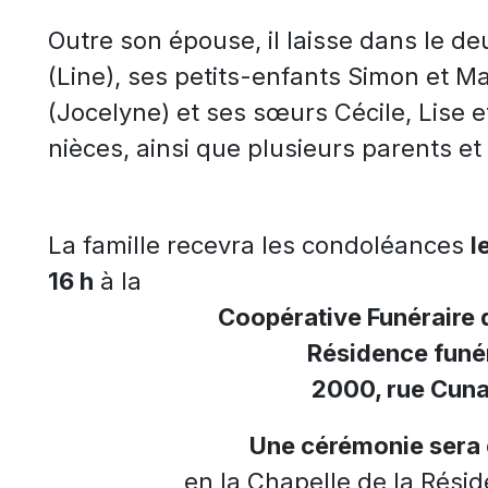
Outre son épouse, il laisse dans le deu
(Line), ses petits-enfants Simon et M
(Jocelyne) et ses sœurs Cécile, Lise 
nièces, ainsi que plusieurs parents et
La famille recevra les condoléances
l
16 h
à la
Coopérative Funéraire 
Résidence funér
2000, rue Cuna
Une cérémonie sera 
en la Chapelle de la Résid