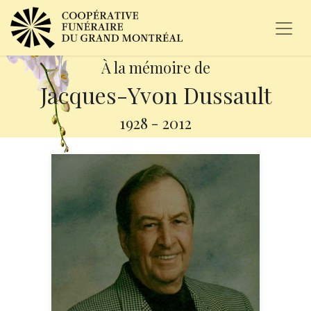
À la mémoire de
Jacques-Yvon Dussault
1928
-
2012