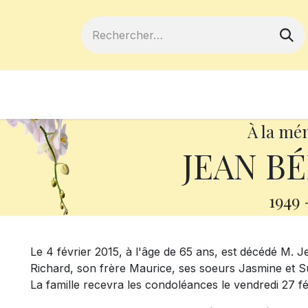
ferts
Devenir membre
Votre coopé
À la mé
JEAN B
1949
Le 4 février 2015, à l'âge de 65 ans, est décédé M. Jea
Richard, son frère Maurice, ses soeurs Jasmine et Su
La famille recevra les condoléances le vendredi 27 fé