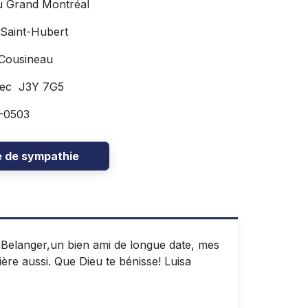
u Grand Montréal
 Saint-Hubert
 Cousineau
bec J3Y 7G5
6-0503
e de sympathie
n Belanger,un bien ami de longue date, mes
ière aussi. Que Dieu te bénisse! Luisa