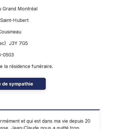
u Grand Montréal
 Saint-Hubert
Cousineau
bec) J3Y 7G5
6-0503
de la résidence funéraire.
e de sympathie
ormément et qui est dans ma vie depuis 20
tesse, Jean-Claude nous a quitté trop