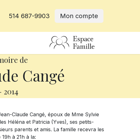
514 687-9903
Mon compte
rative
moire de
ude Cangé
-
2014
M. Jean-Claude Cangé, époux de Mme Sylvie
lles Héléna et Patricia (Yves), ses petits-
sieurs parents et amis. La famille recevra les
 19h à 21h à la: