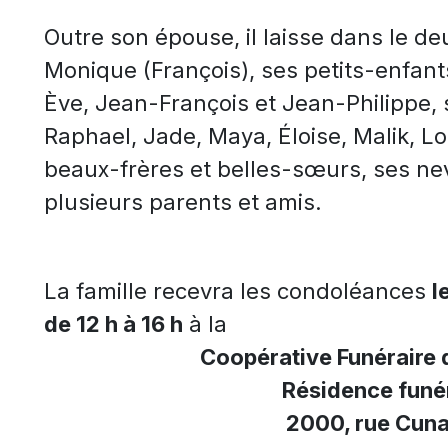
Outre son épouse, il laisse dans le de
Monique (François), ses petits-enfants
Ève, Jean-François et Jean-Philippe, 
Raphael, Jade, Maya, Éloise, Malik, Lor
beaux-frères et belles-sœurs, ses nev
plusieurs parents et amis.
La famille recevra les condoléances
l
de 12 h à 16 h
à la
Coopérative Funéraire 
Résidence funér
2000, rue Cuna