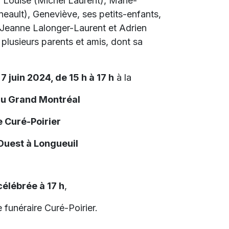
s, Louise (Michel Laurent), Marie-
neault), Geneviève, ses petits-enfants,
 Jeanne Lalonger-Laurent et Adrien
 plusieurs parents et amis, dont sa
7 juin 2024, de 15 h à 17 h
à la
du Grand Montréal
 Curé-Poirier
 Ouest à Longueuil
élébrée à 17 h
,
 funéraire Curé-Poirier.