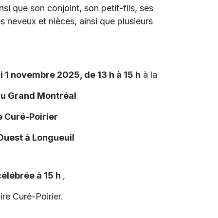
insi que son conjoint, son petit-fils, ses
s neveux et nièces, ainsi que plusieurs
i 1 novembre 2025, de 13 h à 15 h
à la
du Grand Montréal
 Curé-Poirier
 Ouest à Longueuil
élébrée à 15 h
,
re Curé-Poirier.