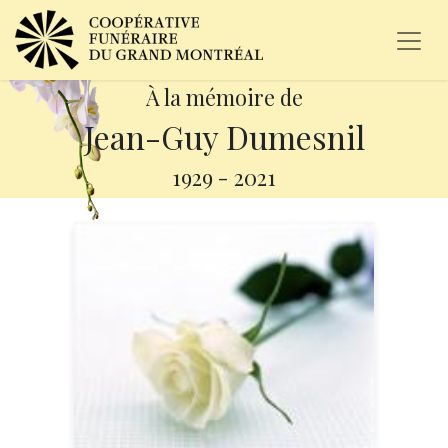
À la mémoire de
Jean-Guy Dumesnil
1929
-
2021