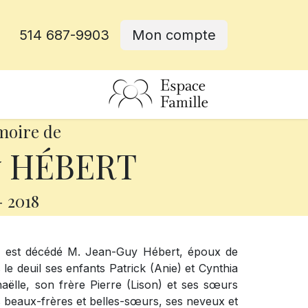
514 687-9903
Mon compte
rative
moire de
y HÉBERT
-
2018
ns, est décédé M. Jean-Guy Hébert, époux de
le deuil ses enfants Patrick (Anie) et Cynthia
phaëlle, son frère Pierre (Lison) et ses sœurs
es beaux-frères et belles-sœurs, ses neveux et