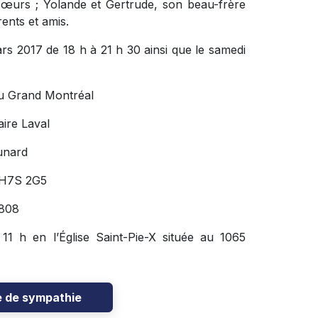
 sœurs ; Yolande et Gertrude, son beau-frère
ents et amis.
rs 2017 de 18 h à 21 h 30 ainsi que le samedi
u Grand Montréal
ire Laval
unard
 H7S 2G5
808
11 h en l’Église Saint-Pie-X située au 1065
e de sympathie