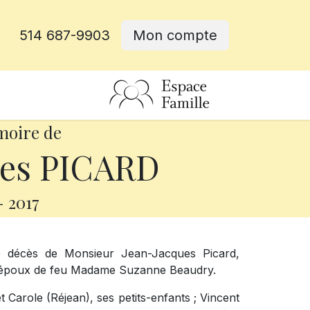
514 687-9903
Mon compte
rative
moire de
ues PICARD
-
2017
e décès de Monsieur Jean-Jacques Picard,
it l’époux de feu Madame Suzanne Beaudry.
 et Carole (Réjean), ses petits-enfants ; Vincent