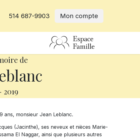
514 687-9903
Mon compte
rative
moire de
eblanc
-
2019
 69 ans, monsieur Jean Leblanc.
Jacques (Jacinthe), ses neveux et nièces Marie-
ssama El Naggar, ainsi que plusieurs autres