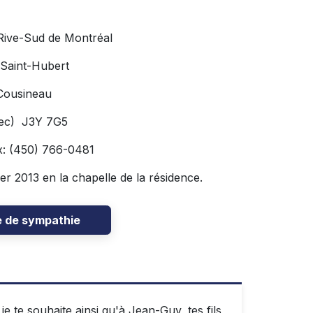
 Rive-Sud de Montréal
 Saint-Hubert
Cousineau
bec) J3Y 7G5
x: (450) 766-0481
ier 2013 en la chapelle de la résidence.
e de sympathie
e te souhaite ainsi qu'à Jean-Guy, tes fils