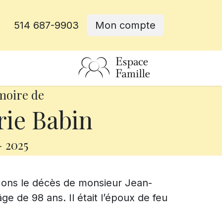
514 687-9903
Mon compte
rative
moire de
ie Babin
-
2025
çons le décès de monsieur Jean-
âge de 98 ans. Il était l’époux de feu