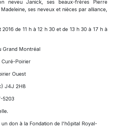
on neveu Janick, ses beaux-frères Pierre
 Madeleine, ses neveux et nièces par alliance,
t 2016 de 11 h à 12 h 30 et de 13 h 30 à 17 h à
u Grand Montréal
 Curé-Poirier
irier Ouest
c) J4J 2H8
7-5203
lle.
un don à la Fondation de l'hôpital Royal-