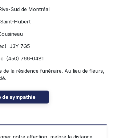
 Rive-Sud de Montréal
 Saint-Hubert
Cousineau
bec) J3Y 7G5
ec: (450) 766-0481
e de la résidence funéraire. Au lieu de fleurs,
ié.
e de sympathie
ner notre affection, malgré la distance