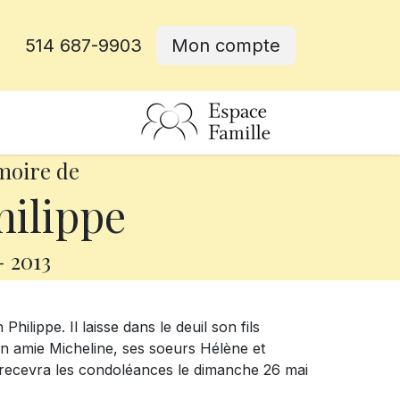
514 687-9903
Mon compte
rative
moire de
hilippe
-
2013
hilippe. Il laisse dans le deuil son fils
on amie Micheline, ses soeurs Hélène et
e recevra les condoléances le dimanche 26 mai