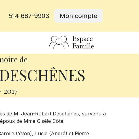
514 687-9903
Mon compte
rative
moire de
t DESCHÊNES
-
2017
écès de M. Jean-Robert Deschênes, survenu à
t l’époux de Mme Gisèle Côté.
Carolle (Yvon), Lucie (André) et Pierre