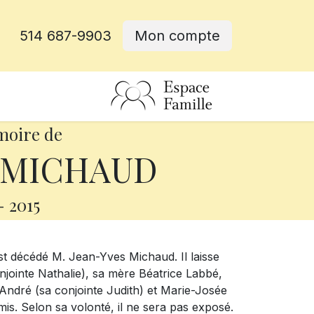
514 687-9903
Mon compte
rative
moire de
s MICHAUD
-
2015
 est décédé M. Jean-Yves Michaud. Il laisse
onjointe Nathalie), sa mère Béatrice Labbé,
 André (sa conjointe Judith) et Marie-Josée
mis. Selon sa volonté, il ne sera pas exposé.