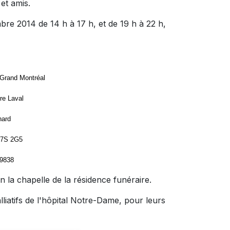
et amis.
bre 2014 de 14 h à 17 h, et de 19 h à 22 h,
 Grand Montréal
re Laval
nard
H7S 2G5
-9838
en la chapelle de la résidence funéraire.
iatifs de l'hôpital Notre-Dame, pour leurs