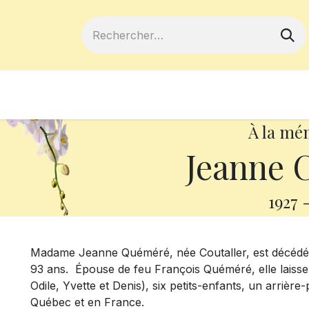
ferts
Devenir membre
Votre coopé
À la mé
Jeanne C
1927
Madame Jeanne Quéméré, née Coutaller, est décédée 
93 ans. Épouse de feu François Quéméré, elle laisse 
Odile, Yvette et Denis), six petits-enfants, un arrière-
Québec et en France.