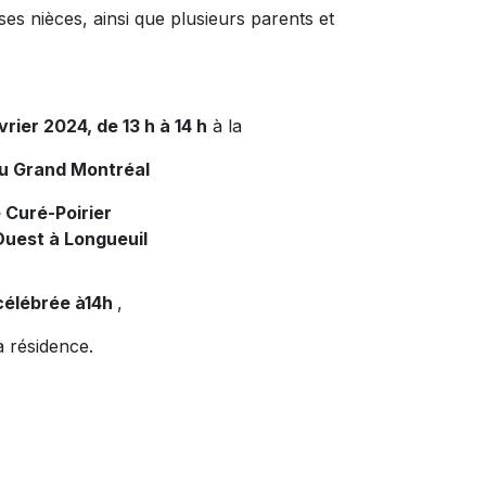
ses nièces, ainsi que plusieurs parents et
vrier 2024, de 13 h à 14 h
à la
du Grand Montréal
 Curé-Poirier
Ouest à Longueuil
célébrée à14h
,
a résidence.