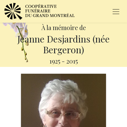
À la mémoire de
Jeanne Desjardins (née
Bergeron)
1925
-
2015